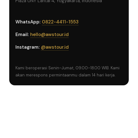
Plaza UNY Lantai 4, Yogyakarta, Indonesia
WhatsApp:
0822-4411-1553
Email:
hello@awstour.id
Instagram:
@awstour.id
Kami beroperasi Senin–Jumat, 09.00–18.00 WIB. Kami
akan merespons permintaanmu dalam 14 hari kerja.