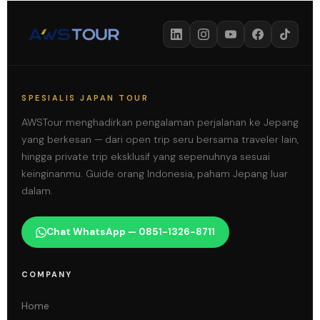
SPESIALIS JAPAN TOUR
AWSTour menghadirkan pengalaman perjalanan ke Jepang
yang berkesan — dari open trip seru bersama traveler lain,
hingga private trip eksklusif yang sepenuhnya sesuai
keinginanmu. Guide orang Indonesia, paham Jepang luar
dalam.
Chat WhatsApp — 0851-1326-8711
COMPANY
Home