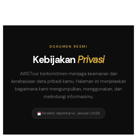
DOKUMEN RESMI
Kebijakan
Privasi
AWSTour berkomitmen menjaga keamanan dan
kerahasiaan data pribadi kamu. Halaman ini menjelaskan
bagaimana kami mengumpulkan, menggunakan, dan
melindungi informasimu.
Terakhir diperbarui: Januari 2026