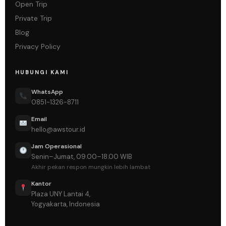
Open Trip
Private Trip
Blog
Privacy Policy
HUBUNGI KAMI
WhatsApp
0851-1326-8711
Email
hello@awstour.id
Jam Operasional
Senin–Jumat, 09.00–18.00 WIB
Akhir pekan respon mungkin lebih lambat
Kantor
Plaza UNY Lantai 4,
Yogyakarta, Indonesia