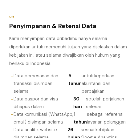
06
Penyimpanan & Retensi Data
Kami menyimpan data pribadimu hanya selama
diperlukan untuk memenuhi tujuan yang dijelaskan dalam
kebijakan ini, atau selama diwajibkan oleh hukum yang
berlaku di Indonesia.
Data pemesanan dan
5
untuk keperluan
transaksi disimpan
tahun
akuntansi dan
selama
perpajakan
Data paspor dan visa
30
setelah perjalanan
dihapus dalam
hari
selesai
Data komunikasi (WhatsApp,
1
sebagai referensi
email) disimpan selama
tahun
layanan pelanggan
Data analitik website
26
sesuai kebijakan
disimpan selama
bulan
Google Analytics