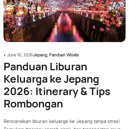
•
June 10, 2026
Jepang
,
Panduan Wisata
Panduan Liburan
Keluarga ke Jepang
2026: Itinerary & Tips
Rombongan
Rencanakan liburan keluarga ke Jepang tanpa stres!