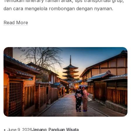
Temukan itinerary ramah anak, tips transportasi grup,
dan cara mengelola rombongan dengan nyaman.
Read More
•
June 9, 2026
Jepang
,
Panduan Wisata