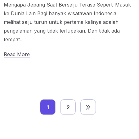
Mengapa Jepang Saat Bersalju Terasa Seperti Masuk
ke Dunia Lain Bagi banyak wisatawan Indonesia,
melihat salju turun untuk pertama kalinya adalah
pengalaman yang tidak terlupakan. Dan tidak ada
tempat...
Read More
1
2