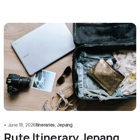
•
June 18, 2026
Itineraries
,
Jepang
Rute Itinerary Jepang