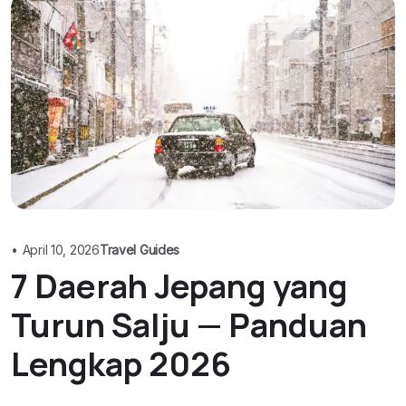
•
April 10, 2026
Travel Guides
7 Daerah Jepang yang
Turun Salju — Panduan
Lengkap 2026