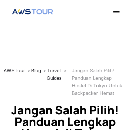
✕
Home
Open Trip
AWSTour
Blog
Travel
Jangan Salah Pilih!
Guides
Panduan Lengkap
Private Trip
Hostel Di Tokyo Untuk
Backpacker Hemat
Blog
Jangan Salah Pilih!
Privacy Policy
Panduan Lengkap