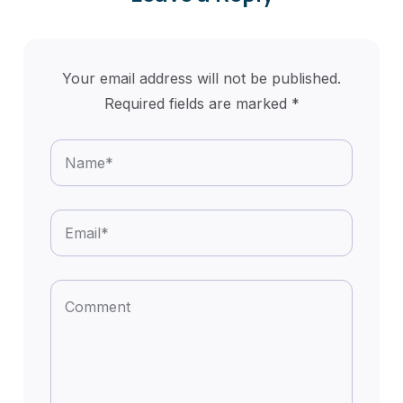
Your email address will not be published.
Required fields are marked
*