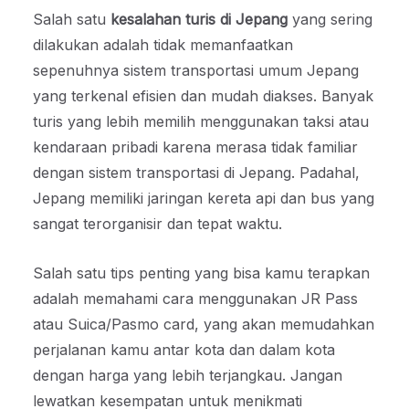
Salah satu
kesalahan turis di Jepang
yang sering
dilakukan adalah tidak memanfaatkan
sepenuhnya sistem transportasi umum Jepang
yang terkenal efisien dan mudah diakses. Banyak
turis yang lebih memilih menggunakan taksi atau
kendaraan pribadi karena merasa tidak familiar
dengan sistem transportasi di Jepang. Padahal,
Jepang memiliki jaringan kereta api dan bus yang
sangat terorganisir dan tepat waktu.
Salah satu tips penting yang bisa kamu terapkan
adalah memahami cara menggunakan JR Pass
atau Suica/Pasmo card, yang akan memudahkan
perjalanan kamu antar kota dan dalam kota
dengan harga yang lebih terjangkau. Jangan
lewatkan kesempatan untuk menikmati