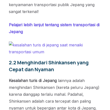
kenyamanan transportasi publik Jepang yang
sangat terkenal!
Pelajari lebih lanjut tentang sistem transportasi di
Jepang
2.2 Menghindari Shinkansen yang
Cepat dan Nyaman
Kesalahan turis di Jepang
lainnya adalah
menghindari Shinkansen (kereta peluru Jepang)
karena dianggap terlalu mahal. Padahal,
Shinkansen adalah cara tercepat dan paling
nyaman untuk bepergian antar kota di Jepang.