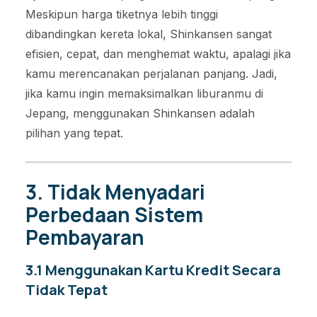
Meskipun harga tiketnya lebih tinggi
dibandingkan kereta lokal, Shinkansen sangat
efisien, cepat, dan menghemat waktu, apalagi jika
kamu merencanakan perjalanan panjang. Jadi,
jika kamu ingin memaksimalkan liburanmu di
Jepang, menggunakan Shinkansen adalah
pilihan yang tepat.
3. Tidak Menyadari
Perbedaan Sistem
Pembayaran
3.1 Menggunakan Kartu Kredit Secara
Tidak Tepat