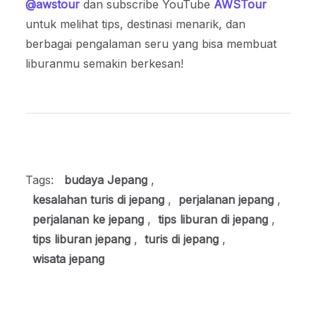
@awstour
dan subscribe YouTube
AWSTour
untuk melihat tips, destinasi menarik, dan
berbagai pengalaman seru yang bisa membuat
liburanmu semakin berkesan!
Tags:
budaya Jepang
,
kesalahan turis di jepang
,
perjalanan jepang
,
perjalanan ke jepang
,
tips liburan di jepang
,
tips liburan jepang
,
turis di jepang
,
wisata jepang