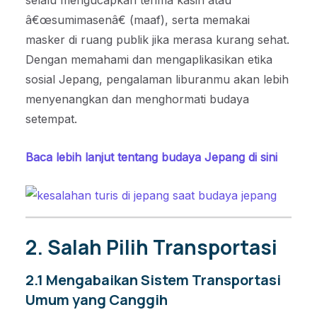
â€œsumimasenâ€ (maaf), serta memakai
masker di ruang publik jika merasa kurang sehat.
Dengan memahami dan mengaplikasikan etika
sosial Jepang, pengalaman liburanmu akan lebih
menyenangkan dan menghormati budaya
setempat.
Baca lebih lanjut tentang budaya Jepang di sini
2. Salah Pilih Transportasi
2.1 Mengabaikan Sistem Transportasi
Umum yang Canggih