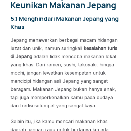
Keunikan Makanan Jepang
5.1 Menghindari Makanan Jepang yang
Khas
Jepang menawarkan berbagai macam hidangan
lezat dan unik, namun seringkali
kesalahan turis
di Jepang
adalah tidak mencoba makanan lokal
yang khas. Dari ramen, sushi, takoyaki, hingga
mochi, jangan lewatkan kesempatan untuk
mencicipi hidangan asli Jepang yang sangat
beragam. Makanan Jepang bukan hanya enak,
tapi juga memperkenalkan kamu pada budaya
dan tradisi setempat yang sangat kaya.
Selain itu, jika kamu mencari makanan khas
daerah, jangan ragu untuk bertanya kepada