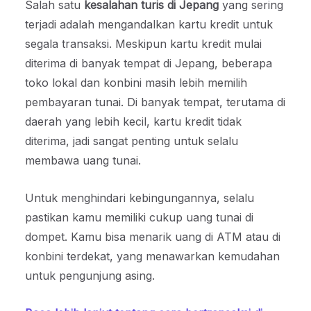
Salah satu
kesalahan turis di Jepang
yang sering
terjadi adalah mengandalkan kartu kredit untuk
segala transaksi. Meskipun kartu kredit mulai
diterima di banyak tempat di Jepang, beberapa
toko lokal dan konbini masih lebih memilih
pembayaran tunai. Di banyak tempat, terutama di
daerah yang lebih kecil, kartu kredit tidak
diterima, jadi sangat penting untuk selalu
membawa uang tunai.
Untuk menghindari kebingungannya, selalu
pastikan kamu memiliki cukup uang tunai di
dompet. Kamu bisa menarik uang di ATM atau di
konbini terdekat, yang menawarkan kemudahan
untuk pengunjung asing.