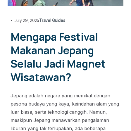
•
July 29, 2025
Travel Guides
Mengapa Festival
Makanan Jepang
Selalu Jadi Magnet
Wisatawan?
Jepang adalah negara yang memikat dengan
pesona budaya yang kaya, keindahan alam yang
luar biasa, serta teknologi canggih. Namun,
meskipun Jepang menawarkan pengalaman
liburan yang tak terlupakan, ada beberapa