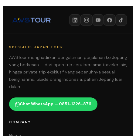
SPESIALIS JAPAN TOUR
AWSTour menghadirkan pengalaman perjalanan ke Jepang
yang berkesan — dari open trip seru bersama traveler lain,
hingga private trip eksklusif yang sepenuhnya sesuai
keinginanmu. Guide orang Indonesia, paham Jepang luar
dalam.
Chat WhatsApp — 0851-1326-8711
COMPANY
Home