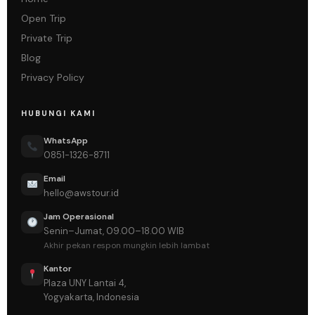
Open Trip
Private Trip
Blog
Privacy Policy
HUBUNGI KAMI
WhatsApp
0851-1326-8711
Email
hello@awstour.id
Jam Operasional
Senin–Jumat, 09.00–18.00 WIB
Akhir pekan respon mungkin lebih lambat
Kantor
Plaza UNY Lantai 4,
Yogyakarta, Indonesia