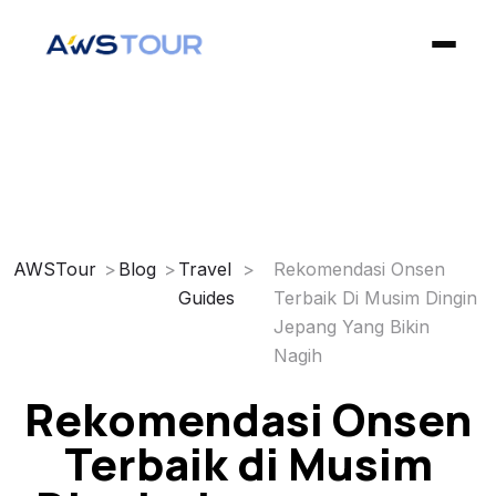
✕
Home
Open Trip
AWSTour
Blog
Travel
Rekomendasi Onsen
Guides
Terbaik Di Musim Dingin
Private Trip
Jepang Yang Bikin
Nagih
Blog
Rekomendasi Onsen
Privacy Policy
Terbaik di Musim