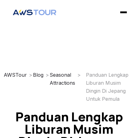
✕
Home
Open Trip
AWSTour
Blog
Seasonal
Panduan Lengkap
Attractions
Liburan Musim
Private Trip
Dingin Di Jepang
Untuk Pemula
Blog
Panduan Lengkap
Privacy Policy
Liburan Musim