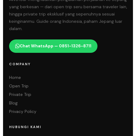
yang berkesan — dari open trip seru bersama traveler lain,
hingga private trip eksklusif yang sepenuhnya sesuai
keinginanmu. Guide orang Indonesia, paham Jepang luar
dalam.
Chat WhatsApp — 0851-1326-8711
COMPANY
Home
Open Trip
Private Trip
Blog
Privacy Policy
HUBUNGI KAMI