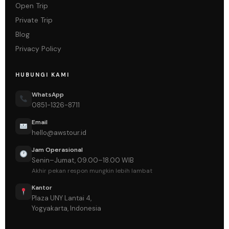
Open Trip
Private Trip
Blog
Privacy Policy
HUBUNGI KAMI
WhatsApp
0851-1326-8711
Email
hello@awstour.id
Jam Operasional
Senin–Jumat, 09.00–18.00 WIB
Akhir pekan respon mungkin lebih lambat
Kantor
Plaza UNY Lantai 4,
Yogyakarta, Indonesia