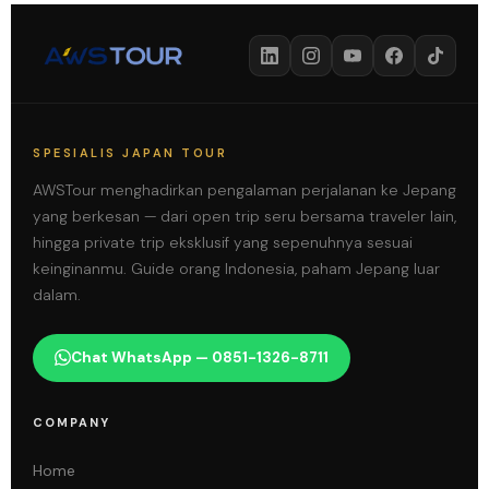
SPESIALIS JAPAN TOUR
AWSTour menghadirkan pengalaman perjalanan ke Jepang
yang berkesan — dari open trip seru bersama traveler lain,
hingga private trip eksklusif yang sepenuhnya sesuai
keinginanmu. Guide orang Indonesia, paham Jepang luar
dalam.
Chat WhatsApp — 0851-1326-8711
COMPANY
Home