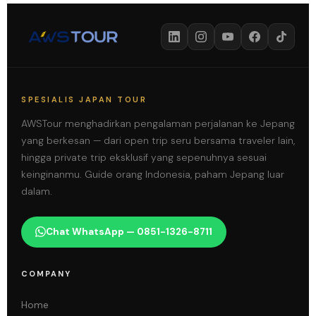
SPESIALIS JAPAN TOUR
AWSTour menghadirkan pengalaman perjalanan ke Jepang
yang berkesan — dari open trip seru bersama traveler lain,
hingga private trip eksklusif yang sepenuhnya sesuai
keinginanmu. Guide orang Indonesia, paham Jepang luar
dalam.
Chat WhatsApp — 0851-1326-8711
COMPANY
Home