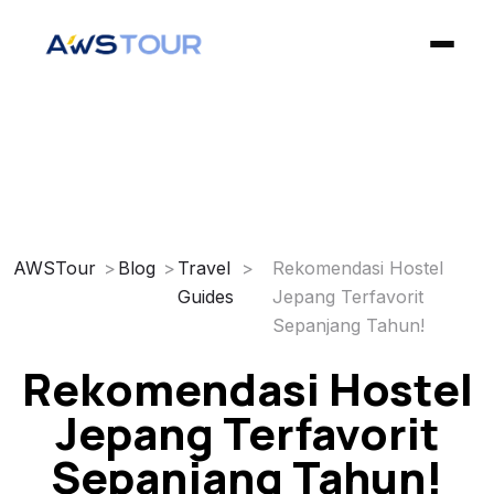
✕
Home
Open Trip
AWSTour
Blog
Travel
Rekomendasi Hostel
Guides
Jepang Terfavorit
Private Trip
Sepanjang Tahun!
Rekomendasi Hostel
Blog
Jepang Terfavorit
Privacy Policy
Sepanjang Tahun!