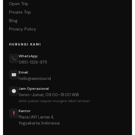
Open Trip
Private Trip
Blog
Privacy Policy
HUBUNGI KAMI
WhatsApp
0851-1326-8711
Email
hello@awstour.id
Jam Operasional
Senin–Jumat, 09.00–18.00 WIB
Akhir pekan respon mungkin lebih lambat
Kantor
Plaza UNY Lantai 4,
Yogyakarta, Indonesia