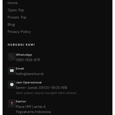
Home
Open Trip
Private Trip
Blog
Privacy Policy
HUBUNGI KAMI
WhatsApp
0851-1326-8711
Email
hello@awstour.id
Jam Operasional
Senin–Jumat, 09.00–18.00 WIB
Akhir pekan respon mungkin lebih lambat
Kantor
Plaza UNY Lantai 4,
Yogyakarta, Indonesia