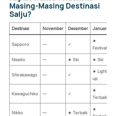
Masing-Masing Destinasi
Salju?
Destinasi
November
Desember
Januari
F
★
Sapporo
—
✓
Festival
F
Niseko
—
★ Ski
★ Ski
★
★ Light-
★
Shirakawago
—
✓
up
u
★
Kawaguchiko
—
✓
Terbaik
T
★
Nikko
—
★ Terbaik