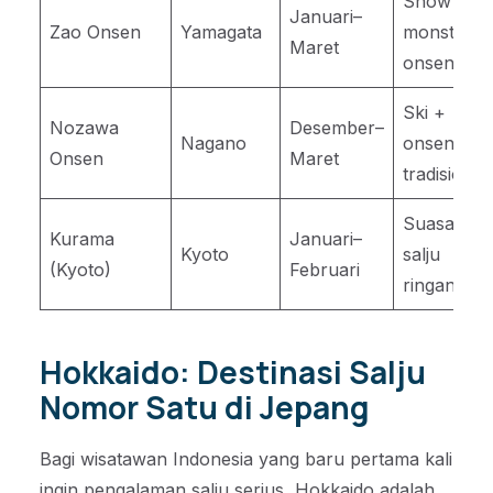
Snow
Januari–
Zao Onsen
Yamagata
monster &
Maret
onsen
Ski +
Nozawa
Desember–
Nagano
onsen
Onsen
Maret
tradisional
Suasana
Kurama
Januari–
Kyoto
salju
(Kyoto)
Februari
ringan
Hokkaido: Destinasi Salju
Nomor Satu di Jepang
Bagi wisatawan Indonesia yang baru pertama kali
ingin pengalaman salju serius, Hokkaido adalah