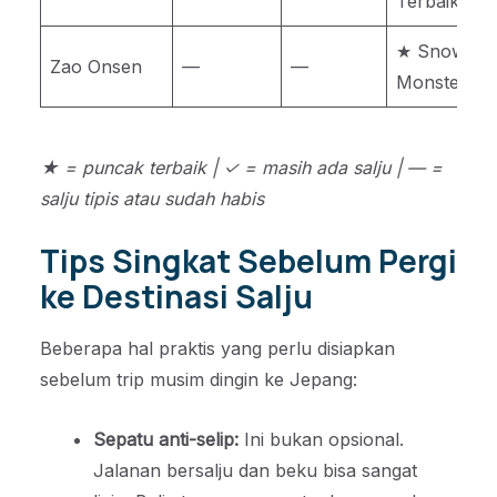
Terbaik
★ Snow
Zao Onsen
—
—
Monster
M
★ = puncak terbaik | ✓ = masih ada salju | — =
salju tipis atau sudah habis
Tips Singkat Sebelum Pergi
ke Destinasi Salju
Beberapa hal praktis yang perlu disiapkan
sebelum trip musim dingin ke Jepang:
Sepatu anti-selip:
Ini bukan opsional.
Jalanan bersalju dan beku bisa sangat