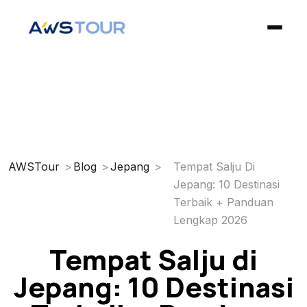
✕
Home
Open Trip
AWSTour
Blog
Jepang
Tempat Salju Di
Jepang: 10 Destinasi
Private Trip
Terbaik + Panduan
Lengkap 2026
Blog
Tempat Salju di
Privacy Policy
Jepang: 10 Destinasi