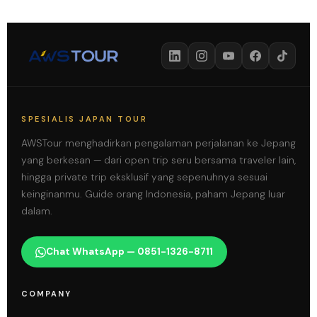
SPESIALIS JAPAN TOUR
AWSTour menghadirkan pengalaman perjalanan ke Jepang
yang berkesan — dari open trip seru bersama traveler lain,
hingga private trip eksklusif yang sepenuhnya sesuai
keinginanmu. Guide orang Indonesia, paham Jepang luar
dalam.
Chat WhatsApp — 0851-1326-8711
COMPANY