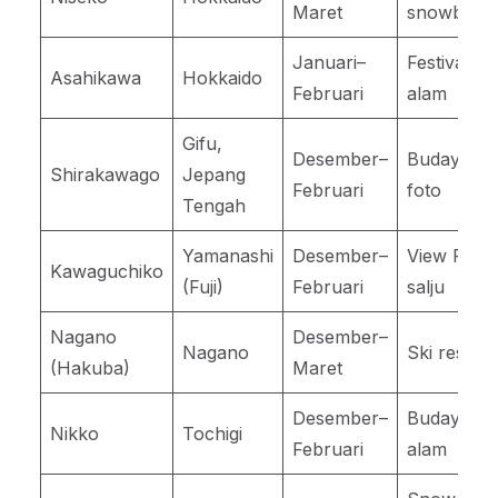
Maret
snowboar
Januari–
Festival es
Asahikawa
Hokkaido
Februari
alam
Gifu,
Desember–
Budaya &
Shirakawago
Jepang
Februari
foto
Tengah
Yamanashi
Desember–
View Fuji +
Kawaguchiko
(Fuji)
Februari
salju
Nagano
Desember–
Nagano
Ski resort
(Hakuba)
Maret
Desember–
Budaya &
Nikko
Tochigi
Februari
alam