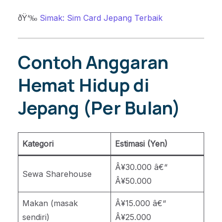
ðŸ‘‰
Simak: Sim Card Jepang Terbaik
Contoh Anggaran
Hemat Hidup di
Jepang (Per Bulan)
Kategori
Estimasi (Yen)
Â¥30.000 â€“
Sewa Sharehouse
Â¥50.000
Makan (masak
Â¥15.000 â€“
sendiri)
Â¥25.000