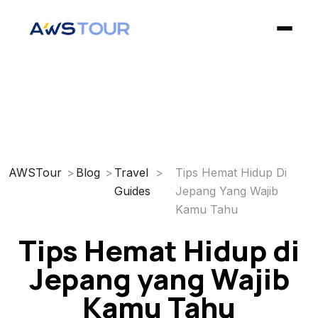
✕
Home
Open Trip
AWSTour
Blog
Travel
Tips Hemat Hidup Di
Guides
Jepang Yang Wajib
Private Trip
Kamu Tahu
Tips Hemat Hidup di
Blog
Jepang yang Wajib
Privacy Policy
Kamu Tahu