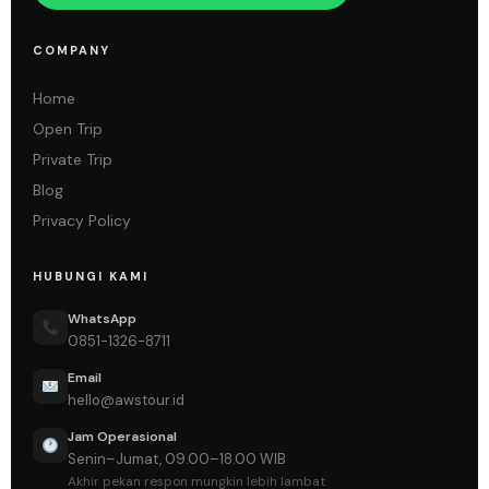
COMPANY
Home
Open Trip
Private Trip
Blog
Privacy Policy
HUBUNGI KAMI
WhatsApp
0851-1326-8711
Email
hello@awstour.id
Jam Operasional
Senin–Jumat, 09.00–18.00 WIB
Akhir pekan respon mungkin lebih lambat