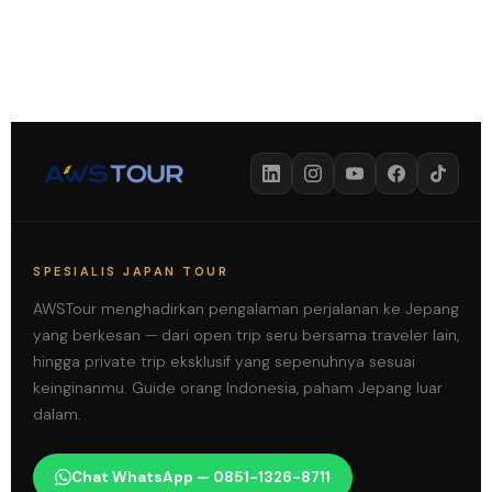
SPESIALIS JAPAN TOUR
AWSTour menghadirkan pengalaman perjalanan ke Jepang
yang berkesan — dari open trip seru bersama traveler lain,
hingga private trip eksklusif yang sepenuhnya sesuai
keinginanmu. Guide orang Indonesia, paham Jepang luar
dalam.
Chat WhatsApp — 0851-1326-8711